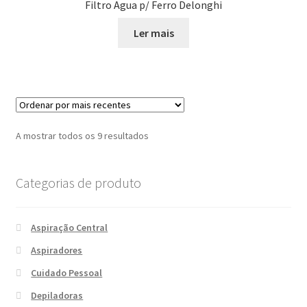
Filtro Agua p/ Ferro Delonghi
Ler mais
Ordenado
A mostrar todos os 9 resultados
por
mais
Categorias de produto
recentes
Aspiração Central
Aspiradores
Cuidado Pessoal
Depiladoras