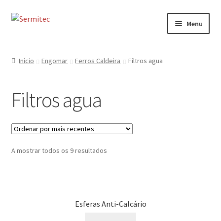
Ir
Saltar
Menu
para
para
a
o
Início
navegação
conteúdo
Início
Engomar
Ferros Caldeira
Filtros agua
Sobre
Filtros agua
Loja de Acessórios
Serviços
Ordenado
A mostrar todos os 9 resultados
Contactos
por
mais
Formulário de Contacto
recentes
Esferas Anti-Calcário