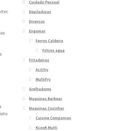
Cuidado Pessoal
mitec
Depiladoras
Diversos
Engomar
mos
Ferros Caldeira
Filtros agua
s
Fritadeiras
Actifry
MultiFry
Grelhadores
Maquinas Barbear
s
Maquinas Cozinhar
iato
Cuisine Companion
KcooK Multi