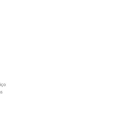
iço
as