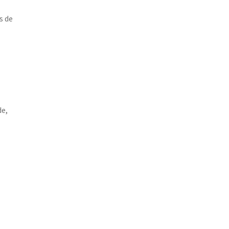
s de
de,