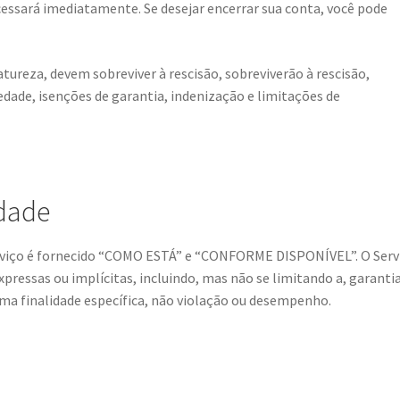
o cessará imediatamente. Se desejar encerrar sua conta, você pode
tureza, devem sobreviver à rescisão, sobreviverão à rescisão,
edade, isenções de garantia, indenização e limitações de
idade
 Serviço é fornecido “COMO ESTÁ” e “CONFORME DISPONÍVEL”. O Serv
xpressas ou implícitas, incluindo, mas não se limitando a, garanti
uma finalidade específica, não violação ou desempenho.