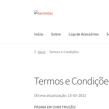
Ir
Saltar
para
para
a
o
navegação
conteúdo
Início
Sobre
Loja de Acessórios
S
Início
Termos e Condições
Termos e Condiçõe
Última atualização: 13-03-2021
PÁGINA EM CONSTRUÇÃO