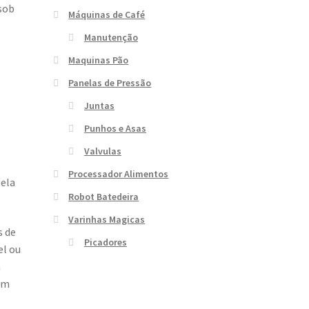
 sob
Máquinas de Café
Manutenção
Maquinas Pão
Panelas de Pressão
Juntas
Punhos e Asas
Valvulas
Processador Alimentos
pela
Robot Batedeira
Varinhas Magicas
s de
Picadores
el ou
m
um