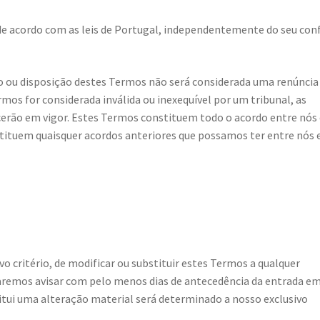
de acordo com as leis de Portugal, independentemente do seu conf
to ou disposição destes Termos não será considerada uma renúncia
ermos for considerada inválida ou inexequível por um tribunal, as
erão em vigor. Estes Termos constituem todo o acordo entre nós
stituem quaisquer acordos anteriores que possamos ter entre nós
vo critério, de modificar ou substituir estes Termos a qualquer
aremos avisar com pelo menos dias de antecedência da entrada e
itui uma alteração material será determinado a nosso exclusivo