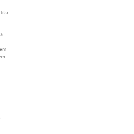
lito
 a
 em
 em
m