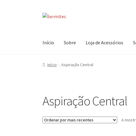
Ir
Saltar
para
para
a
o
navegação
conteúdo
Início
Sobre
Loja de Acessórios
S
Início
Aspiração Central
Aspiração Central
A mostr