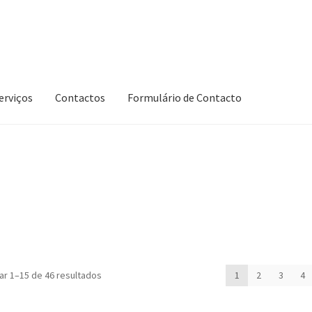
erviços
Contactos
Formulário de Contacto
Ordenado
ar 1–15 de 46 resultados
1
2
3
4
por
mais