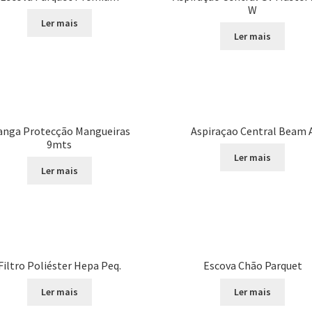
W
Ler mais
Ler mais
nga Protecção Mangueiras
Aspiraçao Central Beam 
9mts
Ler mais
Ler mais
Filtro Poliéster Hepa Peq.
Escova Chão Parquet
Ler mais
Ler mais