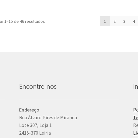
Ordenado
ar 1–15 de 46 resultados
1
2
3
4
por
mais
recentes
Encontre-nos
I
Endereço
Po
Rua Álvaro Pires de Miranda
Te
Lote 307, Loja 1
Re
2415-370 Leiria
Li