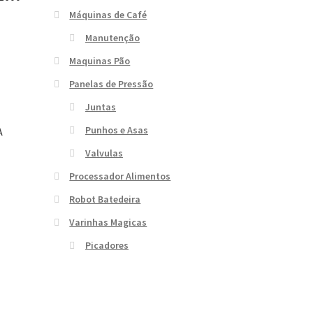
Máquinas de Café
Manutenção
Maquinas Pão
Panelas de Pressão
Juntas
Punhos e Asas
A
Valvulas
Processador Alimentos
Robot Batedeira
Varinhas Magicas
Picadores