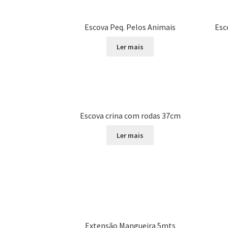
Escova Peq. Pelos Animais
Esc
Ler mais
Escova crina com rodas 37cm
Ler mais
Extensão Mangueira 5mts