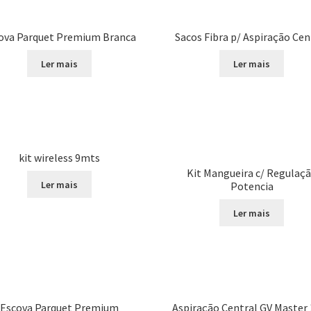
recentes
ova Parquet Premium Branca
Sacos Fibra p/ Aspiração Cen
Ler mais
Ler mais
kit wireless 9mts
Kit Mangueira c/ Regulaç
Ler mais
Potencia
Ler mais
Escova Parquet Premium
Aspiração Central GV Master