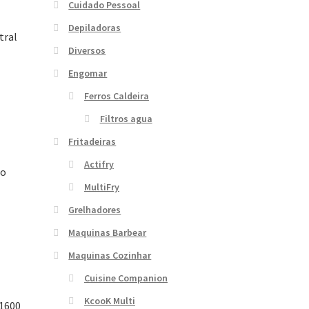
Cuidado Pessoal
Depiladoras
tral
Diversos
Engomar
Ferros Caldeira
Filtros agua
Fritadeiras
Actifry
ão
MultiFry
Grelhadores
Maquinas Barbear
Maquinas Cozinhar
Cuisine Companion
KcooK Multi
 1600