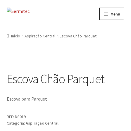
Ir
Saltar
Menu
para
para
a
o
Início
navegação
conteúdo
Início
Aspiração Central
Escova Chão Parquet
Sobre
Loja de Acessórios
Escova Chão Parquet
Serviços
Contactos
Escova para Parquet
Formulário de Contacto
REF:
DS019
Categoria:
Aspiração Central