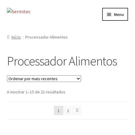
Ir
Saltar
Menu
para
para
a
o
Início
navegação
conteúdo
Início
Processador Alimentos
Sobre
Processador Alimentos
Loja de Acessórios
Serviços
Ordenado
A mostrar 1–15 de 21 resultados
Contactos
por
mais
Formulário de Contacto
1
2
recentes