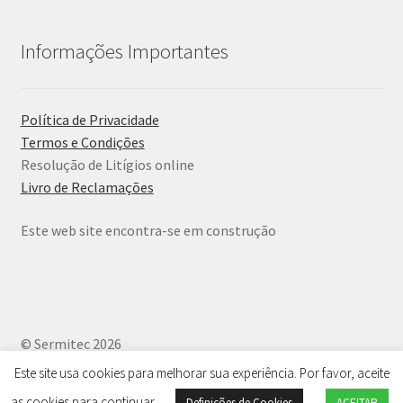
Informações Importantes
Política de Privacidade
Termos e Condições
Resolução de Litígios online
Livro de Reclamações
Este web site encontra-se em construção
© Sermitec 2026
Política de Privacidade
.
Este site usa cookies para melhorar sua experiência. Por favor, aceite
as cookies para continuar
Definições de Cookies
ACEITAR