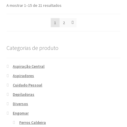
Ordenado
A mostrar 1–15 de 21 resultados
por
mais
1
2
recentes
Categorias de produto
Aspiração Central
Aspiradores
Cuidado Pessoal
Depiladoras
Diversos
Engomar
Ferros Caldeira