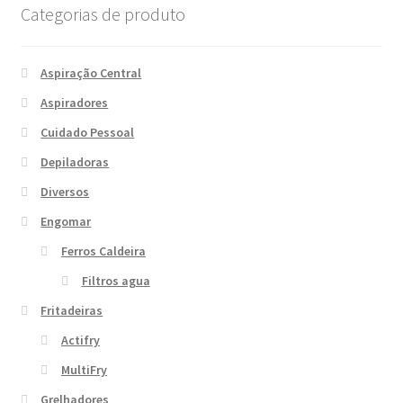
Categorias de produto
Aspiração Central
Aspiradores
Cuidado Pessoal
Depiladoras
Diversos
Engomar
Ferros Caldeira
Filtros agua
Fritadeiras
Actifry
MultiFry
Grelhadores