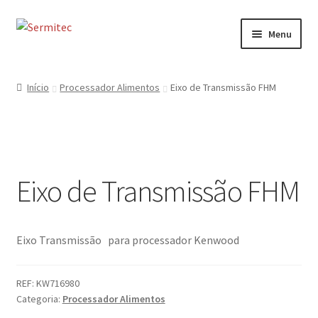
Ir
Saltar
Menu
para
para
a
o
Início
navegação
conteúdo
Início
Processador Alimentos
Eixo de Transmissão FHM
Sobre
Loja de Acessórios
Eixo de Transmissão FHM
Serviços
Contactos
Eixo Transmissão para processador Kenwood
Formulário de Contacto
REF:
KW716980
Categoria:
Processador Alimentos