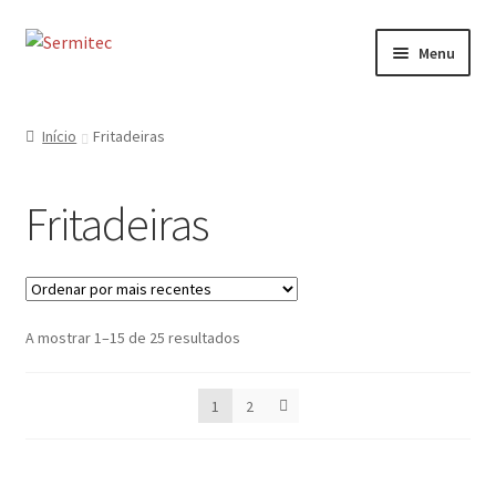
Ir
Saltar
Menu
para
para
a
o
Início
navegação
conteúdo
Início
Fritadeiras
Sobre
Fritadeiras
Loja de Acessórios
Serviços
Ordenado
A mostrar 1–15 de 25 resultados
Contactos
por
mais
Formulário de Contacto
1
2
recentes