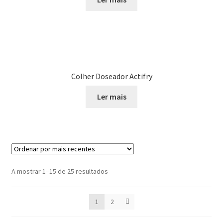
Colher Doseador Actifry
Ler mais
Ordenado
A mostrar 1–15 de 25 resultados
por
mais
1
2
recentes