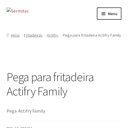
Ir
Saltar
Menu
para
para
a
o
Início
navegação
conteúdo
Início
Fritadeiras
Actifry
Pega para fritadeira Actifry Family
Sobre
Loja de Acessórios
Pega para fritadeira
Serviços
Actifry Family
Contactos
Formulário de Contacto
Pega Actifry Family