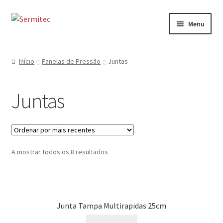
Ir
Saltar
Menu
para
para
a
o
Início
navegação
conteúdo
Início
Panelas de Pressão
Juntas
Sobre
Juntas
Loja de Acessórios
Serviços
Ordenado
A mostrar todos os 8 resultados
Contactos
por
mais
Formulário de Contacto
recentes
Junta Tampa Multirapidas 25cm