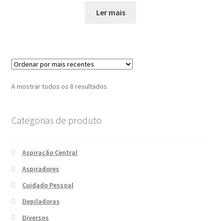
Ler mais
Ordenado
A mostrar todos os 8 resultados
por
mais
Categorias de produto
recentes
Aspiração Central
Aspiradores
Cuidado Pessoal
Depiladoras
Diversos