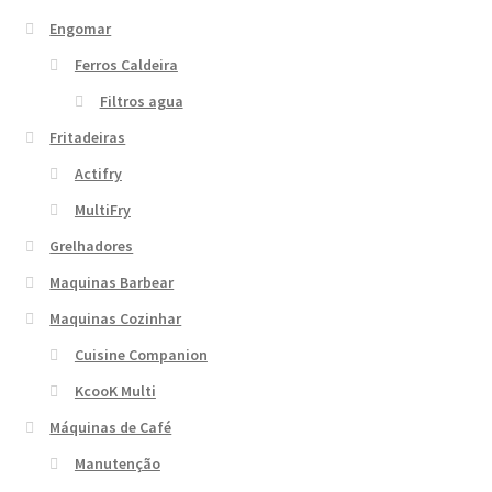
Engomar
Ferros Caldeira
Filtros agua
Fritadeiras
Actifry
MultiFry
Grelhadores
Maquinas Barbear
Maquinas Cozinhar
Cuisine Companion
KcooK Multi
Máquinas de Café
Manutenção