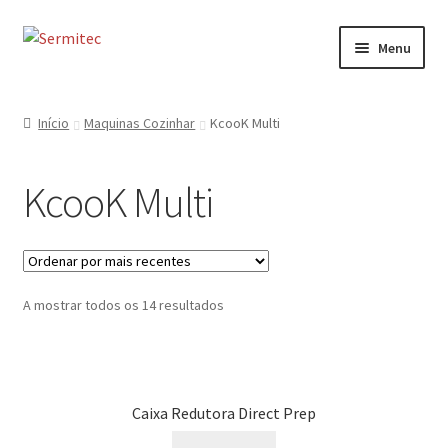
Ir
Saltar
Menu
para
para
a
o
Início
navegação
conteúdo
Início
Maquinas Cozinhar
KcooK Multi
Sobre
KcooK Multi
Loja de Acessórios
Serviços
Ordenado
A mostrar todos os 14 resultados
Contactos
por
mais
Formulário de Contacto
recentes
Caixa Redutora Direct Prep