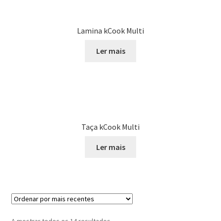
Lamina kCook Multi
Ler mais
Taça kCook Multi
Ler mais
Ordenado
A mostrar todos os 14 resultados