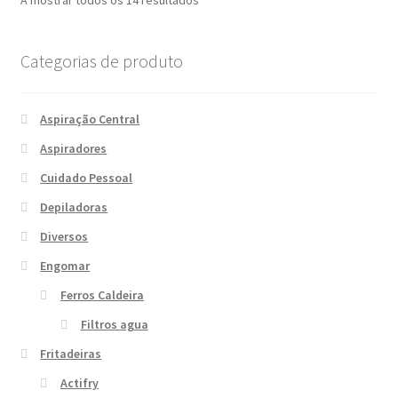
por
mais
Categorias de produto
recentes
Aspiração Central
Aspiradores
Cuidado Pessoal
Depiladoras
Diversos
Engomar
Ferros Caldeira
Filtros agua
Fritadeiras
Actifry