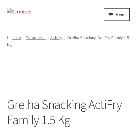
Ir
Saltar
Menu
para
para
a
o
Início
navegação
conteúdo
Início
Fritadeiras
Actifry
Grelha Snacking ActiFry Family 1.5
Kg
Sobre
Loja de Acessórios
Serviços
Contactos
Grelha Snacking ActiFry
Formulário de Contacto
Family 1.5 Kg