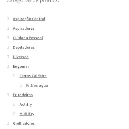
Aspiração Central
Aspiradores
Cuidado Pessoal
Depiladoras
Diversos
Engomar
Ferros Caldeira
Filtros agua
Fritadeiras
Actifry
MultiFry
Grelhadores