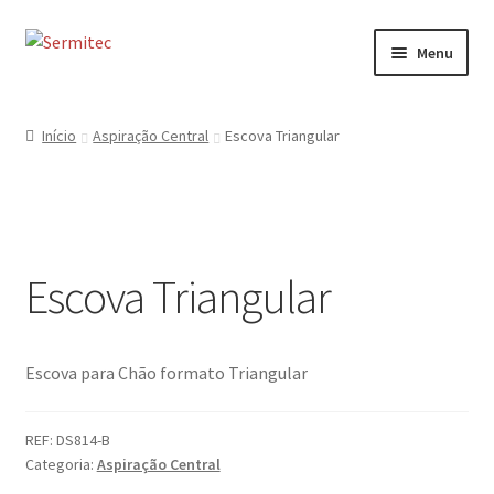
Ir
Saltar
Menu
para
para
a
o
Início
navegação
conteúdo
Início
Aspiração Central
Escova Triangular
Sobre
Loja de Acessórios
Escova Triangular
Serviços
Contactos
Escova para Chão formato Triangular
Formulário de Contacto
REF:
DS814-B
Categoria:
Aspiração Central