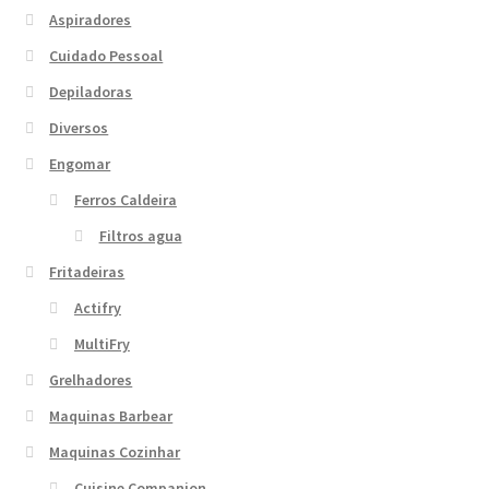
Aspiradores
Cuidado Pessoal
Depiladoras
Diversos
Engomar
Ferros Caldeira
Filtros agua
Fritadeiras
Actifry
MultiFry
Grelhadores
Maquinas Barbear
Maquinas Cozinhar
Cuisine Companion