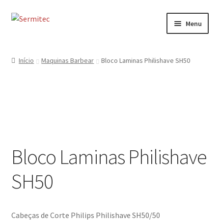
Ir
Saltar
Menu
para
para
a
o
Início
navegação
conteúdo
Início
Maquinas Barbear
Bloco Laminas Philishave SH50
Sobre
Loja de Acessórios
Serviços
Bloco Laminas Philishave
Contactos
SH50
Formulário de Contacto
Cabeças de Corte Philips Philishave SH50/50