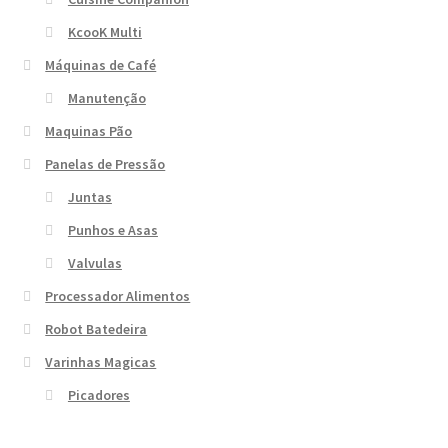
KcooK Multi
Máquinas de Café
Manutenção
Maquinas Pão
Panelas de Pressão
Juntas
Punhos e Asas
Valvulas
Processador Alimentos
Robot Batedeira
Varinhas Magicas
Picadores