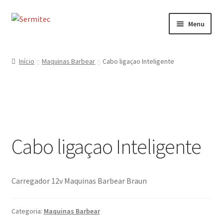
Ir
Saltar
Menu
para
para
a
o
Início
navegação
conteúdo
Início
Maquinas Barbear
Cabo ligaçao Inteligente
Sobre
Loja de Acessórios
Serviços
Cabo ligaçao Inteligente
Contactos
Formulário de Contacto
Carregador 12v Maquinas Barbear Braun
Categoria:
Maquinas Barbear