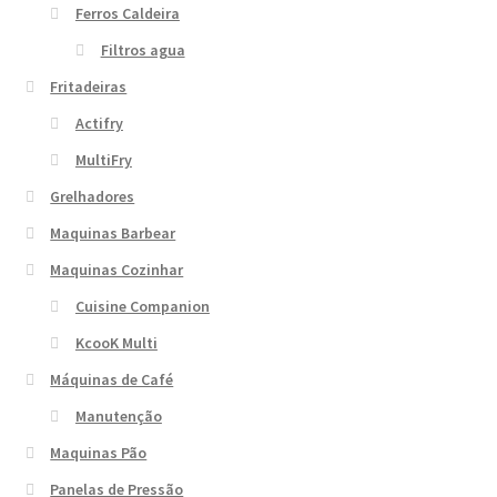
Ferros Caldeira
Filtros agua
Fritadeiras
Actifry
MultiFry
Grelhadores
Maquinas Barbear
Maquinas Cozinhar
Cuisine Companion
KcooK Multi
Máquinas de Café
Manutenção
Maquinas Pão
Panelas de Pressão