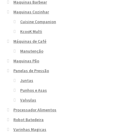
Maquinas Barbear
Maquinas Cozinhar
Cuisine Companion
KcooK Multi
Máquinas de Café
Manutenção
Maquinas Pão
Panelas de Pressão
Juntas
Punhos e Asas
Valvulas
Processador Alimentos
Robot Batedeira
Varinhas Magicas