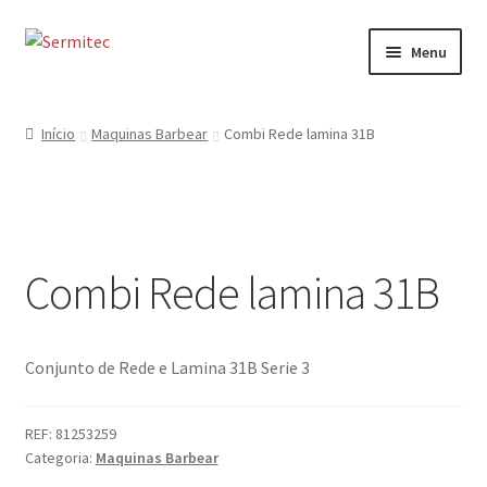
Ir
Saltar
Menu
para
para
a
o
Início
navegação
conteúdo
Início
Maquinas Barbear
Combi Rede lamina 31B
Sobre
Loja de Acessórios
Combi Rede lamina 31B
Serviços
Contactos
Conjunto de Rede e Lamina 31B Serie 3
Formulário de Contacto
REF:
81253259
Categoria:
Maquinas Barbear