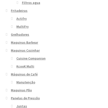
Filtros agua
Fritadeiras
Actifry
MultiFry
Grelhadores
Maquinas Barbear
Maquinas Cozinhar
Cuisine Companion
KcooK Multi
Máquinas de Café
Manutenção
Maquinas Pão
Panelas de Pressão
Juntas