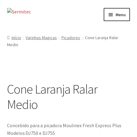
Ir
Saltar
Menu
para
para
a
o
Início
navegação
conteúdo
Início
Varinhas Magicas
Picadores
Cone Laranja Ralar
Medio
Sobre
Loja de Acessórios
Serviços
Cone Laranja Ralar
Contactos
Medio
Formulário de Contacto
Concebido para a picadora Moulinex Fresh Express Plus
Modelos:DJ750 e DJ755