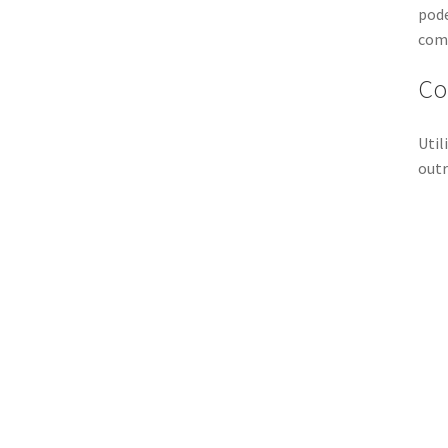
pode
como
Co
Util
outr