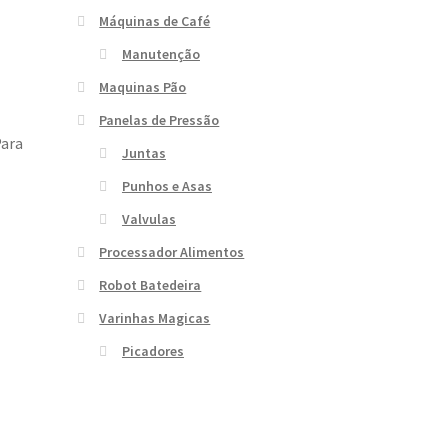
Máquinas de Café
Manutenção
Maquinas Pão
Panelas de Pressão
Para
Juntas
Punhos e Asas
Valvulas
Processador Alimentos
Robot Batedeira
Varinhas Magicas
Picadores