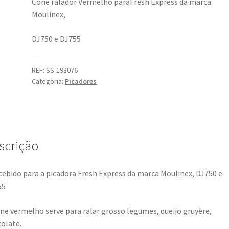
Cone ralador Vermelho paraFresh Express da marca
Moulinex,
DJ750 e DJ755
REF:
SS-193076
Categoria:
Picadores
scrição
ebido para a picadora Fresh Express da marca Moulinex, DJ750 e
55
ne vermelho serve para ralar grosso legumes, queijo gruyère,
olate.