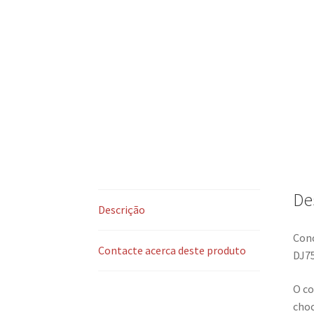
De
Descrição
Conc
Contacte acerca deste produto
DJ7
O co
choc