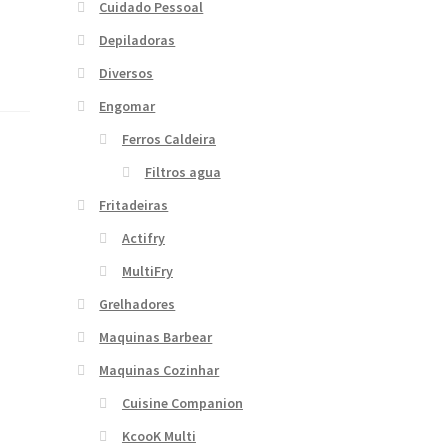
Cuidado Pessoal
Depiladoras
Diversos
Engomar
Ferros Caldeira
Filtros agua
Fritadeiras
Actifry
MultiFry
Grelhadores
Maquinas Barbear
Maquinas Cozinhar
Cuisine Companion
KcooK Multi