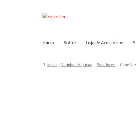
Ir
Saltar
para
para
a
o
navegação
conteúdo
Início
Sobre
Loja de Acessórios
S
Início
Varinhas Magicas
Picadores
Cone Ver