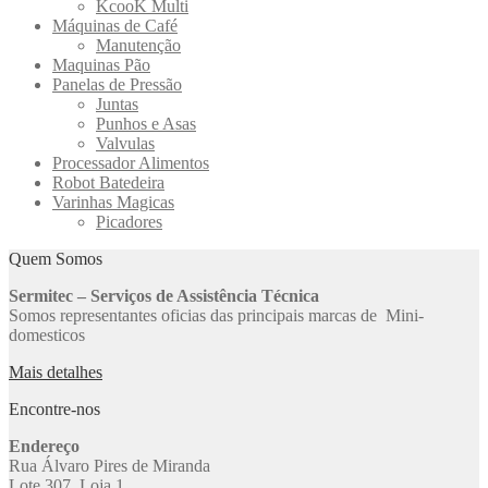
KcooK Multi
Máquinas de Café
Manutenção
Maquinas Pão
Panelas de Pressão
Juntas
Punhos e Asas
Valvulas
Processador Alimentos
Robot Batedeira
Varinhas Magicas
Picadores
Quem Somos
Sermitec – Serviços de Assistência Técnica
Somos representantes oficias das principais marcas de Mini-
domesticos
Mais detalhes
Encontre-nos
Endereço
Rua Álvaro Pires de Miranda
Lote 307, Loja 1