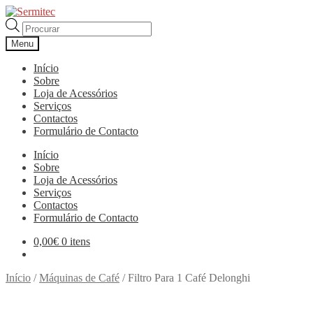
Ir
Saltar
para
para
Products
a
o
search
Menu
navegação
conteúdo
Início
Sobre
Loja de Acessórios
Serviços
Contactos
Formulário de Contacto
Início
Sobre
Loja de Acessórios
Serviços
Contactos
Formulário de Contacto
0,00
€
0 itens
Início
/
Máquinas de Café
/
Filtro Para 1 Café Delonghi