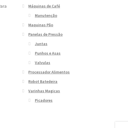
Para
Máquinas de Café
Manutenção
Maquinas Pão
Panelas de Pressão
Juntas
Punhos e Asas
Valvulas
Processador Alimentos
Robot Batedeira
Varinhas Magicas
Picadores