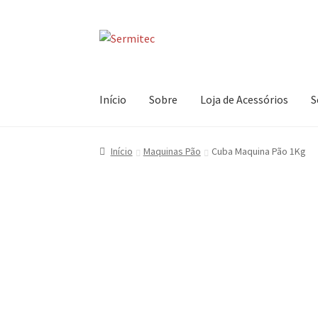
Ir
Saltar
para
para
a
o
navegação
conteúdo
Início
Sobre
Loja de Acessórios
S
Início
Maquinas Pão
Cuba Maquina Pão 1Kg