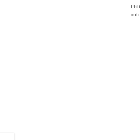
Util
outr