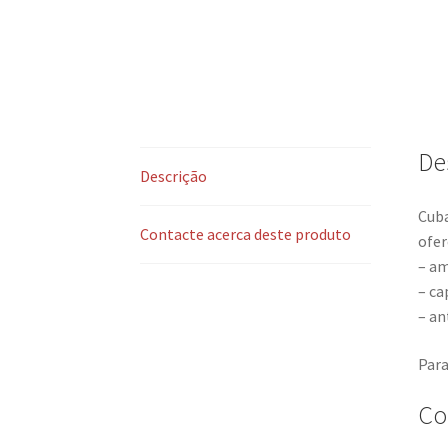
De
Descrição
Cuba
Contacte acerca deste produto
ofer
– am
– ca
– an
Para
Co