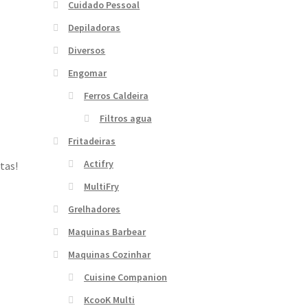
Cuidado Pessoal
Depiladoras
Diversos
Engomar
Ferros Caldeira
Filtros agua
Fritadeiras
Actifry
tas!
MultiFry
Grelhadores
Maquinas Barbear
Maquinas Cozinhar
Cuisine Companion
KcooK Multi