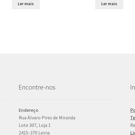
Ler mais
Ler mais
Encontre-nos
I
Endereço
Po
Rua Álvaro Pires de Miranda
Te
Lote 307, Loja 1
Re
2415-370 Leiria
Li