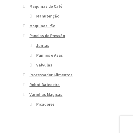
Máquinas de Café
Manutenção
Maquinas Pão
Panelas de Pressão
Juntas
Punhos e Asas
Valvulas
Processador Alimentos
Robot Batedeira
Varinhas Magicas
Picadores