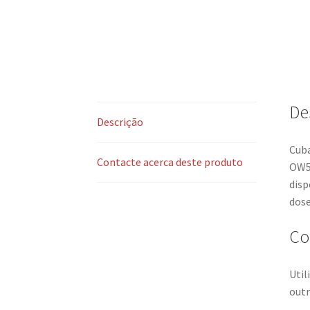
De
Descrição
Cuba
Contacte acerca deste produto
OW5
disp
dose
Co
Util
outr