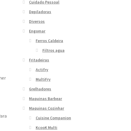
Cuidado Pessoal
Depiladoras
Diversos
Engomar
Ferros Caldeira
Filtros agua
Fritadeiras
Actifry
her
MultiFry
Grelhadores
Maquinas Barbear
Maquinas Cozinhar
Para
Cuisine Companion
KcooK Multi