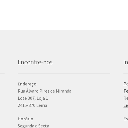
Encontre-nos
I
Endereço
Po
Rua Álvaro Pires de Miranda
Te
Lote 307, Loja 1
Re
2415-370 Leiria
Li
Horário
Es
Segunda a Sexta