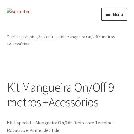
Ir
Saltar
Menu
para
para
a
o
Início
navegação
conteúdo
Início
Aspiração Central
Kit Mangueira On/Off 9 metros
+Acessórios
Sobre
Loja de Acessórios
Serviços
Kit Mangueira On/Off 9
Contactos
metros +Acessórios
Formulário de Contacto
Kit Especial + Mangueira On/Off 9mts com Terminal
Rotativo e Punho de Slide