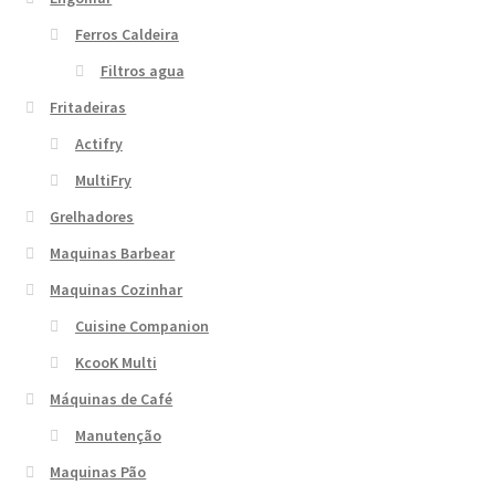
Ferros Caldeira
Filtros agua
Fritadeiras
Actifry
MultiFry
Grelhadores
Maquinas Barbear
Maquinas Cozinhar
Cuisine Companion
KcooK Multi
Máquinas de Café
Manutenção
Maquinas Pão