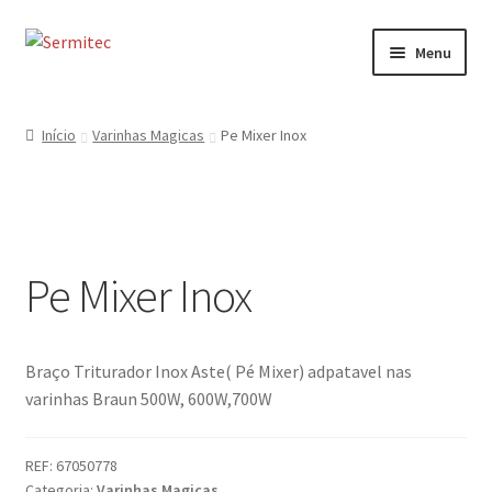
Ir
Saltar
Menu
para
para
a
o
Início
navegação
conteúdo
Início
Varinhas Magicas
Pe Mixer Inox
Sobre
Loja de Acessórios
Pe Mixer Inox
Serviços
Contactos
Braço Triturador Inox Aste( Pé Mixer) adpatavel nas
Formulário de Contacto
varinhas Braun 500W, 600W,700W
REF:
67050778
Categoria:
Varinhas Magicas