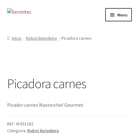
Ir
Saltar
Menu
para
para
a
o
Início
navegação
conteúdo
Início
Robot Batedeira
Picadora carnes
Sobre
Loja de Acessórios
Picadora carnes
Serviços
Contactos
Picador carnes Masterchef Gourmet
Formulário de Contacto
REF:
XF6311B1
Categoria:
Robot Batedeira