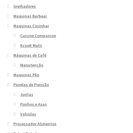
Grelhadores
Maquinas Barbear
Maquinas Cozinhar
Cuisine Companion
KcooK Multi
Máquinas de Café
Manutenção
Maquinas Pão
Panelas de Pressão
Juntas
Punhos e Asas
Valvulas
Processador Alimentos