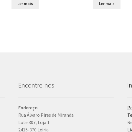
Ler mais
Ler mais
Encontre-nos
I
Endereço
Po
Rua Álvaro Pires de Miranda
Te
Lote 307, Loja 1
Re
2415-370 Leiria
Li