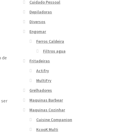
Cuidado Pessoal
Depiladoras
Diversos
Engomar
Ferros Caldeira
Filtros agua
o de
Fritadeiras
Actifry
MultiFry
Grelhadores
Maquinas Barbear
 ser
Maquinas Cozinhar
Cuisine Companion
KcooK Multi