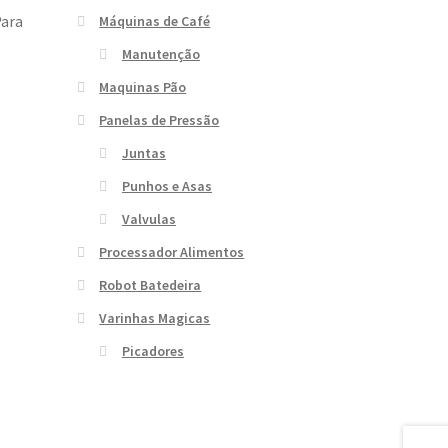
Para
Máquinas de Café
Manutenção
Maquinas Pão
Panelas de Pressão
Juntas
Punhos e Asas
Valvulas
Processador Alimentos
Robot Batedeira
Varinhas Magicas
Picadores