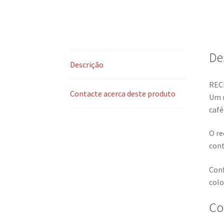
De
Descrição
REC
Contacte acerca deste produto
Um r
café
O re
cont
Conf
colo
Co