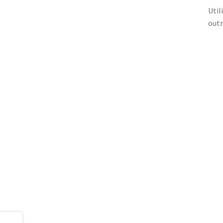
Util
outr