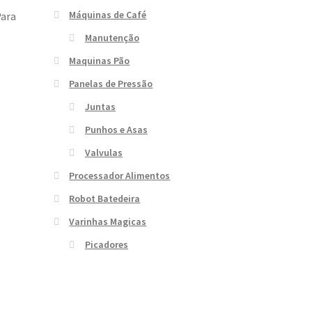
Máquinas de Café
Para
Manutenção
Maquinas Pão
Panelas de Pressão
Juntas
Punhos e Asas
Valvulas
Processador Alimentos
Robot Batedeira
Varinhas Magicas
Picadores