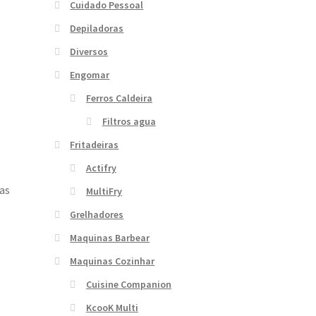
Cuidado Pessoal
Depiladoras
Diversos
Engomar
Ferros Caldeira
Filtros agua
Fritadeiras
Actifry
as
MultiFry
Grelhadores
Maquinas Barbear
Maquinas Cozinhar
Cuisine Companion
KcooK Multi