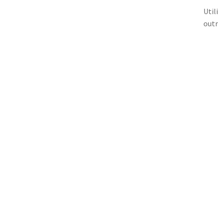
Util
outr