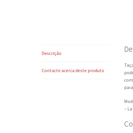
De
Descrição
Taça
Contacte acerca deste produto
pode
como
para
Mode
– La
Co