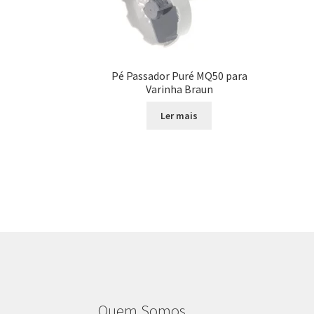
Pé Passador Puré MQ50 para
Varinha Braun
Ler mais
Quem Somos