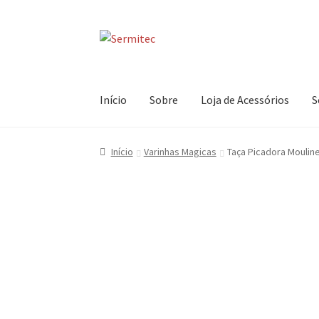
Ir
Saltar
para
para
a
o
navegação
conteúdo
Início
Sobre
Loja de Acessórios
S
Início
Varinhas Magicas
Taça Picadora Mouline