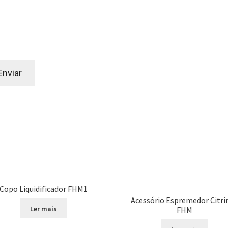
Copo Liquidificador FHM1
Acessório Espremedor Citri
Ler mais
FHM