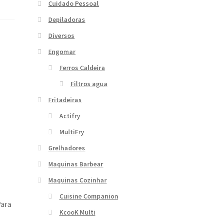
Cuidado Pessoal
Depiladoras
Diversos
Engomar
Ferros Caldeira
Filtros agua
Fritadeiras
Actifry
MultiFry
Grelhadores
Maquinas Barbear
Maquinas Cozinhar
Cuisine Companion
Para
KcooK Multi