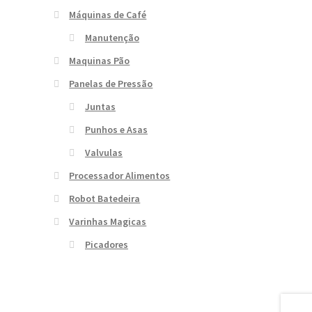
Máquinas de Café
Manutenção
Maquinas Pão
Panelas de Pressão
Juntas
Punhos e Asas
Valvulas
Processador Alimentos
Robot Batedeira
Varinhas Magicas
Picadores