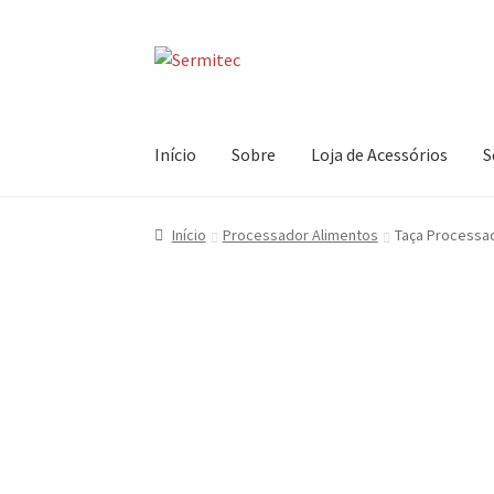
Ir
Saltar
para
para
a
o
navegação
conteúdo
Início
Sobre
Loja de Acessórios
S
Início
Processador Alimentos
Taça Processa