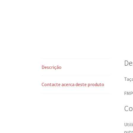
De
Descrição
Taça
Contacte acerca deste produto
FMP
Co
Util
outr