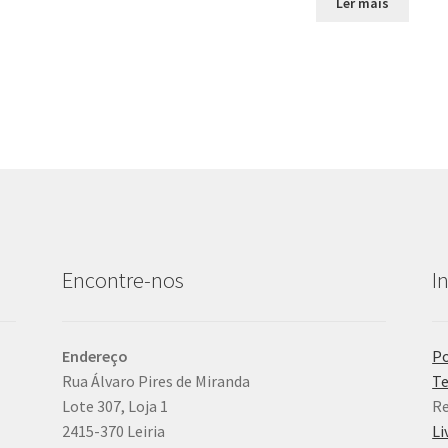
Ler mais
Encontre-nos
I
Endereço
Po
Rua Álvaro Pires de Miranda
Te
Lote 307, Loja 1
Re
2415-370 Leiria
Li