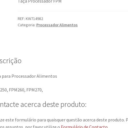
Taça Processador FPM
REF:
KW714982
Categoria:
Processador Alimentos
scrição
 para Processador Alimentos
250, FPM260, FPM270,
ntacte acerca deste produto:
ize este formulário para quaisquer questão acerca deste produto. 
os assuntos, por favor utilize o
Formulário de Contacto
.