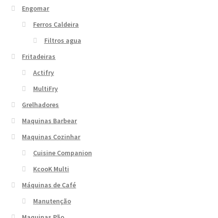
Engomar
Ferros Caldeira
Filtros agua
Fritadeiras
Actifry
MultiFry
Grelhadores
Maquinas Barbear
Maquinas Cozinhar
Cuisine Companion
KcooK Multi
Máquinas de Café
Manutenção
Maquinas Pão