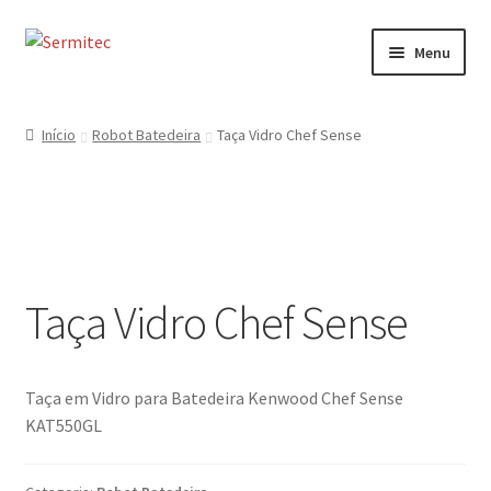
Ir
Saltar
Menu
para
para
a
o
Início
navegação
conteúdo
Início
Robot Batedeira
Taça Vidro Chef Sense
Sobre
Loja de Acessórios
Serviços
Taça Vidro Chef Sense
Contactos
Formulário de Contacto
Taça em Vidro para Batedeira Kenwood Chef Sense
KAT550GL