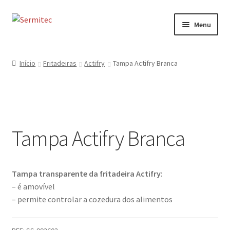
Ir
Saltar
Menu
para
para
a
o
Início
navegação
conteúdo
Início
Fritadeiras
Actifry
Tampa Actifry Branca
Sobre
Loja de Acessórios
Tampa Actifry Branca
Serviços
Contactos
Tampa transparente da fritadeira Actifry
:
Formulário de Contacto
– é amovível
– permite controlar a cozedura dos alimentos