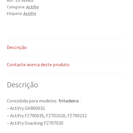
REF:
SS-993603
Categoria:
Actifry
Etiqueta:
Actifry
Descrição
Contacte acerca deste produto
Descrição
Concebida para modelos
fritadeira
:
– Actifry GH800031
– Actifry FZ700035, FZ701020, FZ700232
– Actifry Snacking FZ707020