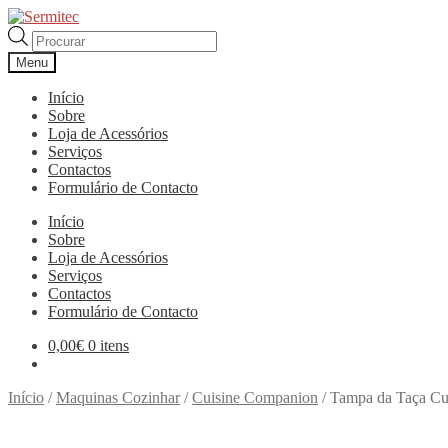
Ir
Saltar
para
para
Products
a
o
search
Menu
navegação
conteúdo
Início
Sobre
Loja de Acessórios
Serviços
Contactos
Formulário de Contacto
Início
Sobre
Loja de Acessórios
Serviços
Contactos
Formulário de Contacto
0,00
€
0 itens
Início
/
Maquinas Cozinhar
/
Cuisine Companion
/
Tampa da Taça Cu