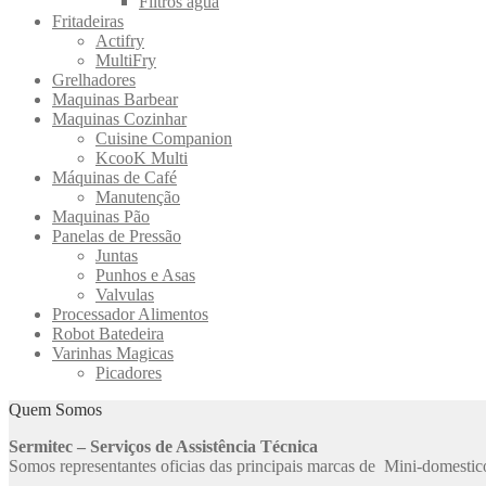
Filtros agua
Fritadeiras
Actifry
MultiFry
Grelhadores
Maquinas Barbear
Maquinas Cozinhar
Cuisine Companion
KcooK Multi
Máquinas de Café
Manutenção
Maquinas Pão
Panelas de Pressão
Juntas
Punhos e Asas
Valvulas
Processador Alimentos
Robot Batedeira
Varinhas Magicas
Picadores
Quem Somos
Sermitec – Serviços de Assistência Técnica
Somos representantes oficias das principais marcas de Mini-domestic