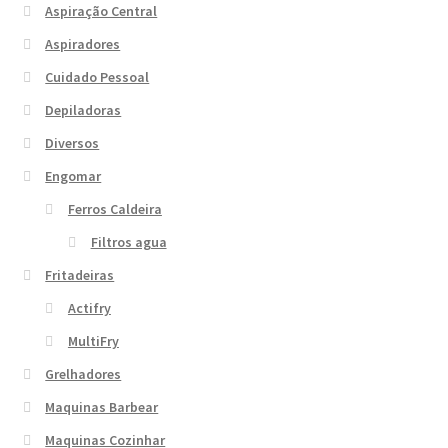
Aspiração Central
Aspiradores
Cuidado Pessoal
Depiladoras
Diversos
Engomar
Ferros Caldeira
Filtros agua
Fritadeiras
Actifry
MultiFry
Grelhadores
Maquinas Barbear
Maquinas Cozinhar