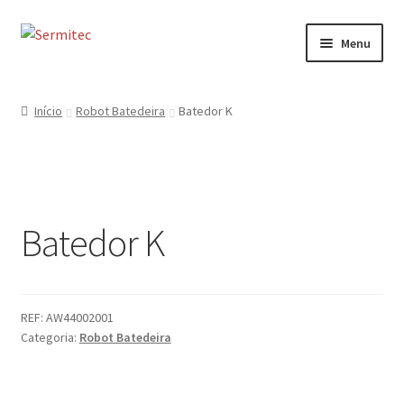
Ir
Saltar
Menu
para
para
a
o
Início
navegação
conteúdo
Início
Robot Batedeira
Batedor K
Sobre
Loja de Acessórios
Batedor K
Serviços
Contactos
REF:
AW44002001
Formulário de Contacto
Categoria:
Robot Batedeira