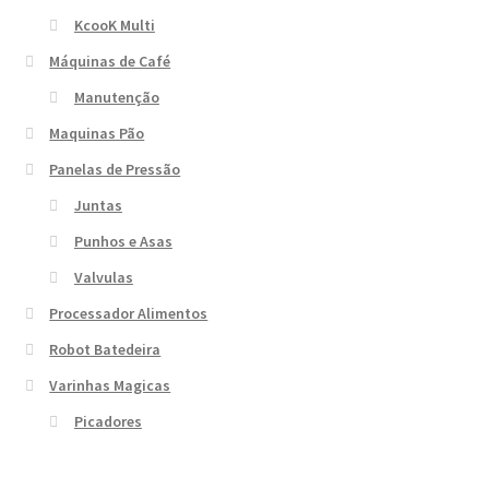
KcooK Multi
Máquinas de Café
Manutenção
Maquinas Pão
Panelas de Pressão
Juntas
Punhos e Asas
Valvulas
Processador Alimentos
Robot Batedeira
Varinhas Magicas
Picadores