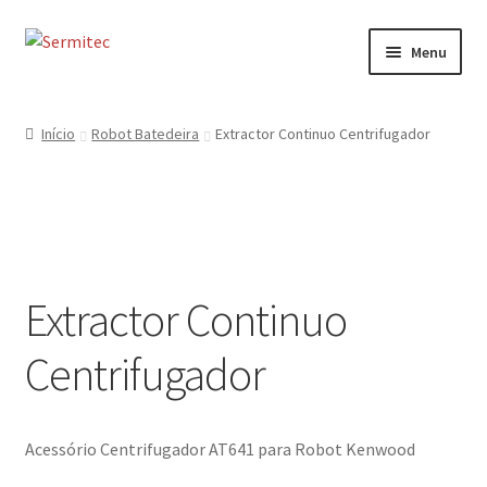
Ir
Saltar
Menu
para
para
a
o
Início
navegação
conteúdo
Início
Robot Batedeira
Extractor Continuo Centrifugador
Sobre
Loja de Acessórios
Serviços
Extractor Continuo
Contactos
Centrifugador
Formulário de Contacto
Acessório Centrifugador AT641 para Robot Kenwood