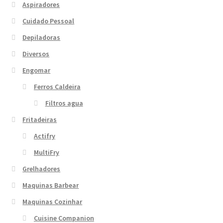
Aspiradores
Cuidado Pessoal
Depiladoras
Diversos
Engomar
Ferros Caldeira
Filtros agua
Fritadeiras
Actifry
MultiFry
Grelhadores
Maquinas Barbear
Maquinas Cozinhar
Cuisine Companion