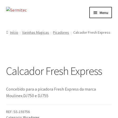
Ir
Saltar
Menu
para
para
a
o
Início
navegação
conteúdo
Início
Varinhas Magicas
Picadores
Calcador Fresh Express
Sobre
Loja de Acessórios
Calcador Fresh Express
Serviços
Contactos
Concebido para a picadora Fresh Express da marca
Formulário de Contacto
Moulinex.DJ750 e DJ755
REF:
SS-193756
Categoria:
Picadores