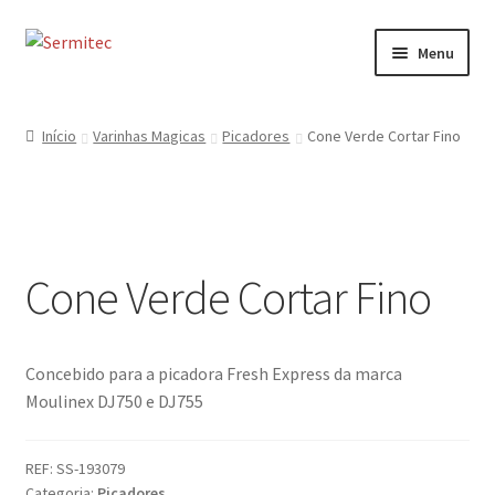
Ir
Saltar
Menu
para
para
a
o
Início
navegação
conteúdo
Início
Varinhas Magicas
Picadores
Cone Verde Cortar Fino
Sobre
Loja de Acessórios
Cone Verde Cortar Fino
Serviços
Contactos
Concebido para a picadora Fresh Express da marca
Formulário de Contacto
Moulinex DJ750 e DJ755
REF:
SS-193079
Categoria:
Picadores