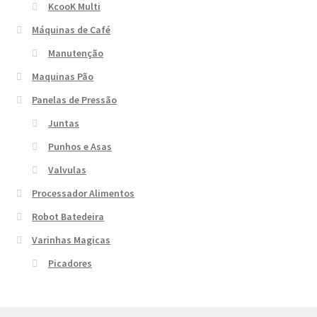
KcooK Multi
Máquinas de Café
Manutenção
Maquinas Pão
Panelas de Pressão
Juntas
Punhos e Asas
Valvulas
Processador Alimentos
Robot Batedeira
Varinhas Magicas
Picadores