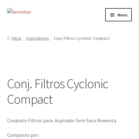
Ir
Saltar
Menu
para
para
a
o
Início
navegação
conteúdo
Início
Aspiradores
Conj. Filtros Cyclonic Compact
Sobre
Loja de Acessórios
Conj. Filtros Cyclonic
Serviços
Compact
Contactos
Formulário de Contacto
Conjunto Filtros para Aspirador Sem Saco Rowenta
Composto por :