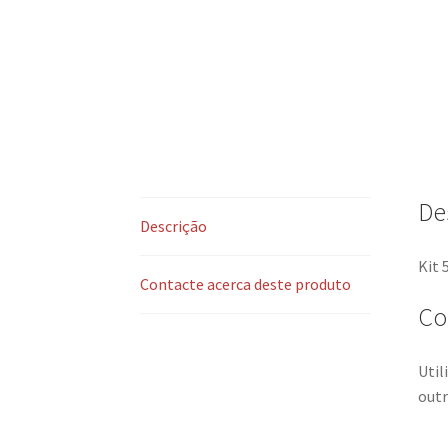
De
Descrição
Kit 
Contacte acerca deste produto
Co
Util
outr