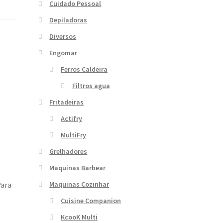
Cuidado Pessoal
Depiladoras
Diversos
Engomar
Ferros Caldeira
Filtros agua
Fritadeiras
Actifry
MultiFry
Grelhadores
Maquinas Barbear
Maquinas Cozinhar
Para
Cuisine Companion
KcooK Multi