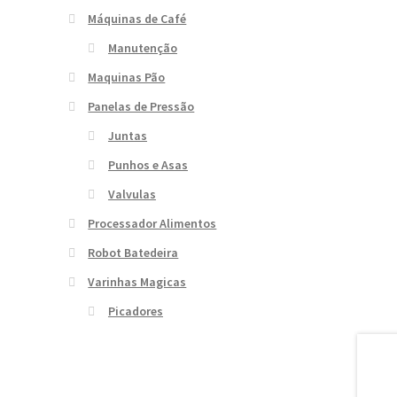
Máquinas de Café
Manutenção
Maquinas Pão
Panelas de Pressão
Juntas
Punhos e Asas
Valvulas
Processador Alimentos
Robot Batedeira
Varinhas Magicas
Picadores