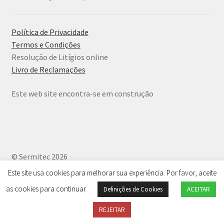
Política de Privacidade
Termos e Condições
Resolução de Litígios online
Livro de Reclamações
Este web site encontra-se em construção
© Sermitec 2026
Política de Privacidade
.
Este site usa cookies para melhorar sua experiência. Por favor, aceite
as cookies para continuar
Definições de Cookies
ACEITAR
0
REJEITAR
Products
search