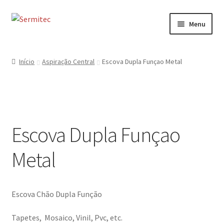
Ir
Saltar
Menu
para
para
a
o
Início
navegação
conteúdo
Início
Aspiração Central
Escova Dupla Funçao Metal
Sobre
Loja de Acessórios
Escova Dupla Funçao
Serviços
Metal
Contactos
Formulário de Contacto
Escova Chão Dupla Função
Tapetes, Mosaico, Vinil, Pvc, etc.