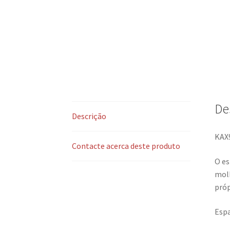
De
Descrição
KAX
Contacte acerca deste produto
O es
molh
próp
Espa