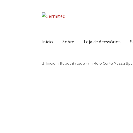
Ir
Saltar
para
para
a
o
navegação
conteúdo
Início
Sobre
Loja de Acessórios
S
Início
Robot Batedeira
Rolo Corte Massa Spa