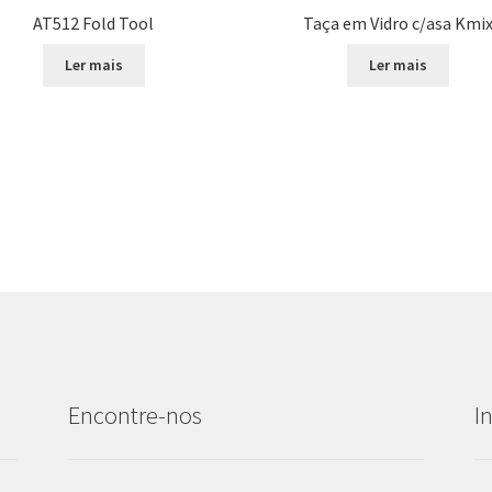
AT512 Fold Tool
Taça em Vidro c/asa Kmi
Ler mais
Ler mais
Encontre-nos
I