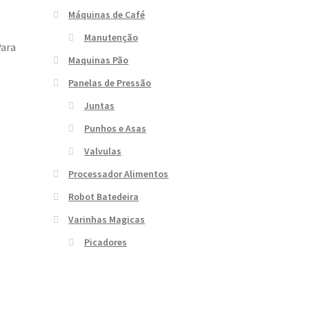
Máquinas de Café
Manutenção
Para
Maquinas Pão
Panelas de Pressão
Juntas
Punhos e Asas
Valvulas
Processador Alimentos
Robot Batedeira
Varinhas Magicas
Picadores