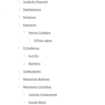
Cuidado Pessoal
Depiladoras
Diversos
Engomar
Ferros Caldeira
Filtros agua
Fritadeiras
Actifry
MultiFry
Grelhadores
Maquinas Barbear
Maquinas Cozinhar
Cuisine Companion
KcooK Multi