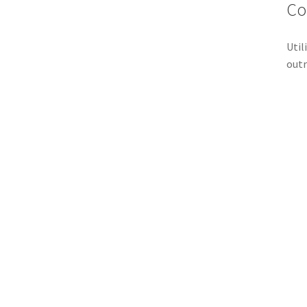
Co
Util
outr