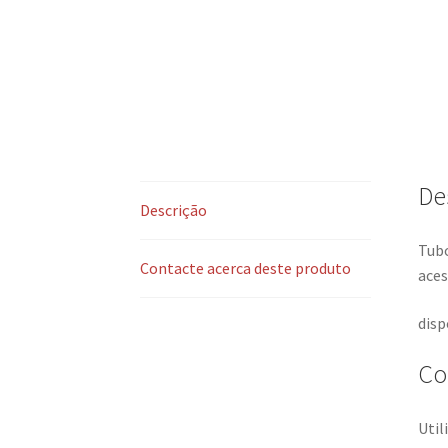
De
Descrição
Tubo
Contacte acerca deste produto
aces
disp
Co
Util