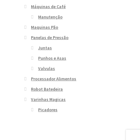
Máquinas de Café
Manutenção
Maquinas Pão
Panelas de Pressão
Juntas
Punhos e Asas
Valvulas
Processador Alimentos
Robot Batedeira
Varinhas Magicas
Picadores