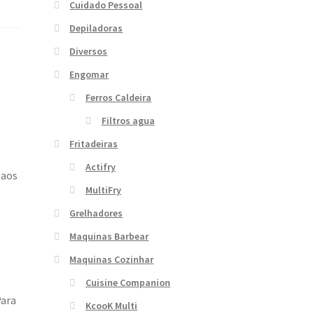
Cuidado Pessoal
Depiladoras
Diversos
Engomar
Ferros Caldeira
Filtros agua
Fritadeiras
Actifry
 aos
MultiFry
Grelhadores
Maquinas Barbear
Maquinas Cozinhar
Cuisine Companion
Para
KcooK Multi