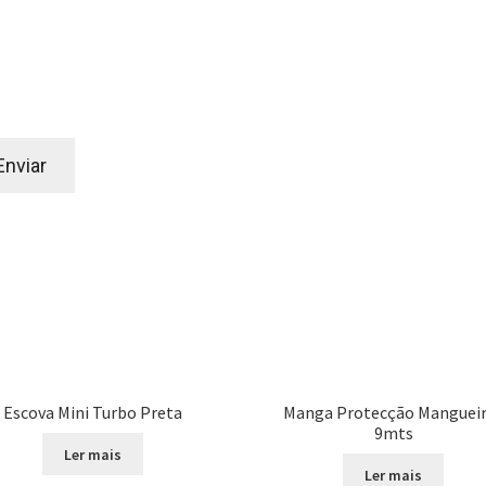
Escova Mini Turbo Preta
Manga Protecção Manguei
9mts
Ler mais
Ler mais