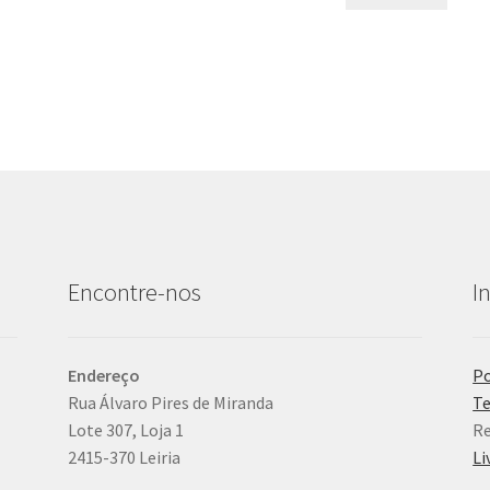
Encontre-nos
I
Endereço
Po
Rua Álvaro Pires de Miranda
Te
Lote 307, Loja 1
Re
2415-370 Leiria
Li